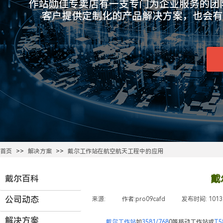
首页
>>
解决方案
>>
戴尔工作站在航空航天工程中的应用
戴
戴尔百科
公司动态
来源:
|
作者:
pro09cafd
|
发布时间:
101
解决方案
戴尔工作站
如
3581
/
768
0
等移动工作站或
T5