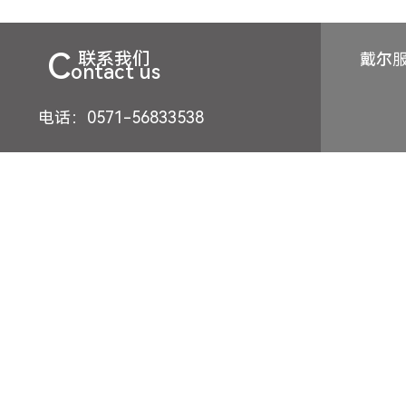
C
联系我们
戴尔
ontact us
电话：0571-56833538
邮箱：
地址：
杭州市西湖区文三路天苑大厦
备案号：浙I
杭州戴尔服务器总代、杭州戴尔工作站总代、戴尔笔记本总代、戴尔电脑总代、戴尔
友情链接：
十堰电脑维修
西门子显示屏