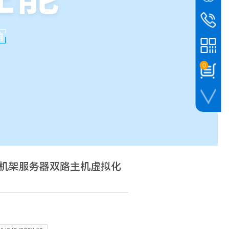
销售顾问Lorna
产品
采购热线
产品
400-886
0
销售顾问Cherry
50XS机架服务器双路主机虚拟化